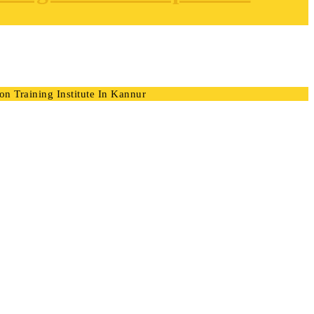
n Training Institute In Kannur