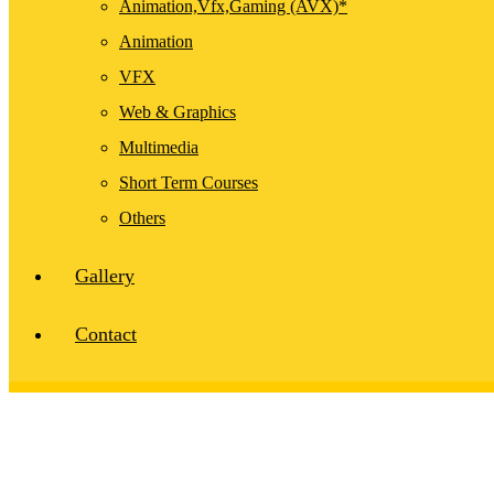
Animation,Vfx,Gaming (AVX)*
Animation
VFX
Web & Graphics
Multimedia
Short Term Courses
Others
Gallery
Contact