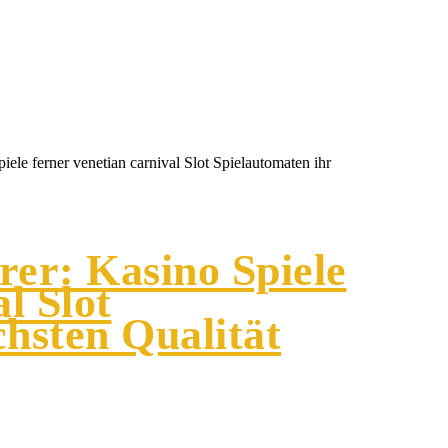
er venetian carnival
sten Qualität
iele ferner venetian carnival Slot Spielautomaten ihr
rer: Kasino Spiele
l Slot
chsten Qualität