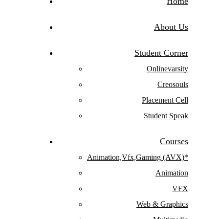
Home
About Us
Student Corner
Onlinevarsity
Creosouls
Placement Cell
Student Speak
Courses
Animation,Vfx,Gaming (AVX)*
Animation
VFX
Web & Graphics