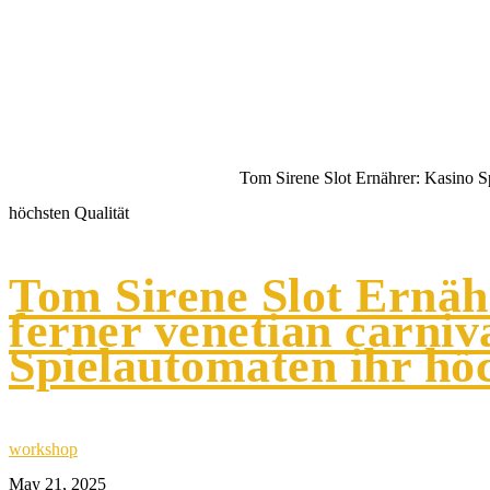
Ernährer: Kasino Spiele fern
Slot Spielautomaten ihr höch
Home
Uncategorized
Tom Sirene Slot Ernährer: Kasino Sp
höchsten Qualität
Tom Sirene Slot Ernäh
ferner venetian carniva
Spielautomaten ihr hö
workshop
May 21, 2025