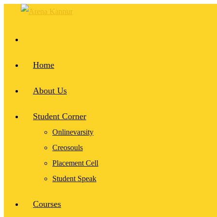
Home
About Us
Student Corner
Onlinevarsity
Creosouls
Placement Cell
Student Speak
Courses