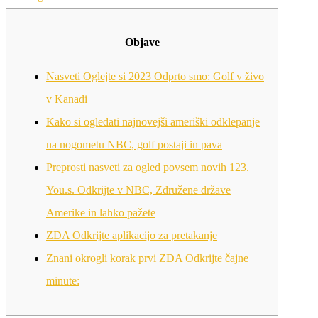
Objave
Nasveti Oglejte si 2023 Odprto smo: Golf v živo
v Kanadi
Kako si ogledati najnovejši ameriški odklepanje
na nogometu NBC, golf postaji in pava
Preprosti nasveti za ogled povsem novih 123.
You.s. Odkrijte v NBC, Združene države
Amerike in lahko pažete
ZDA Odkrijte aplikacijo za pretakanje
Znani okrogli korak prvi ZDA Odkrijte čajne
minute: