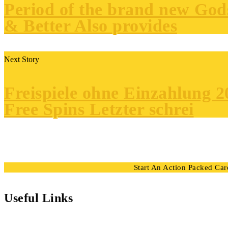
Period of the brand new God
& Better Also provides
Next Story
Freispiele ohne Einzahlung 2
Free Spins Letzter schrei
Start An Action Packed Career
Useful Links