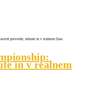
 preverite, minute in
sveti preverite, minute in v realnem času
mpionship:
ute in v realnem