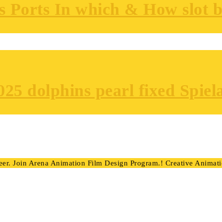
s Ports In which & How slot 
025 dolphins pearl fixed Spie
. Join Arena Animation Film Design Program.! Creative Animatio