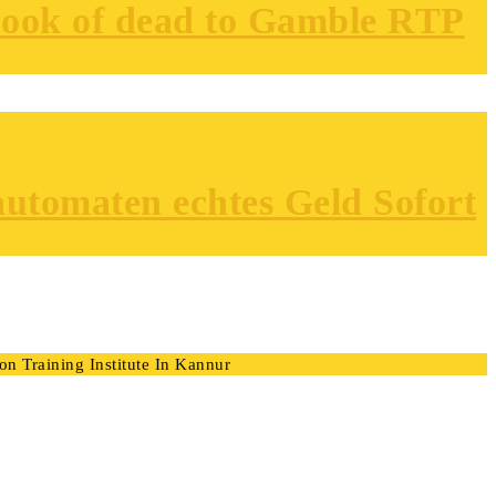
book of dead to Gamble RTP
lautomaten echtes Geld Sofort
n Training Institute In Kannur