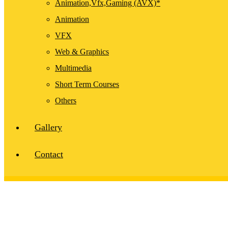
Animation,Vfx,Gaming (AVX)*
Animation
VFX
Web & Graphics
Multimedia
Short Term Courses
Others
Gallery
Contact