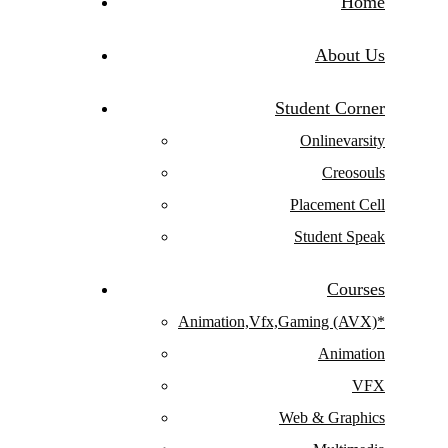
Home
About Us
Student Corner
Onlinevarsity
Creosouls
Placement Cell
Student Speak
Courses
Animation,Vfx,Gaming (AVX)*
Animation
VFX
Web & Graphics