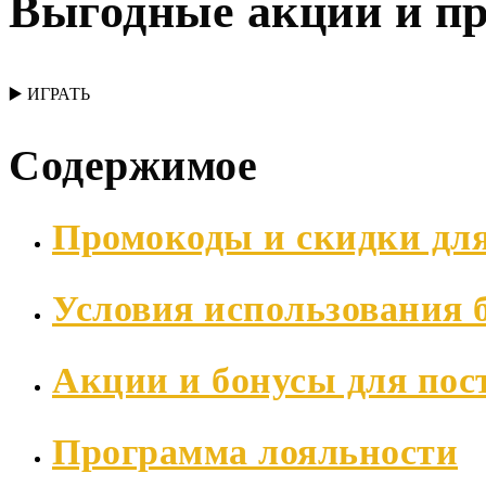
Выгодные акции и п
▶️ ИГРАТЬ
Содержимое
Промокоды и скидки для
Условия использования б
Акции и бонусы для пос
Программа лояльности