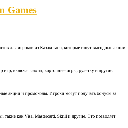
an Games
антов для игроков из Казахстана, которые ищут выгодные акции
р игр, включая слоты, карточные игры, рулетку и другие.
дные акции и промокоды. Игроки могут получать бонусы за
кие как Visa, Mastercard, Skrill и другие. Это позволяет