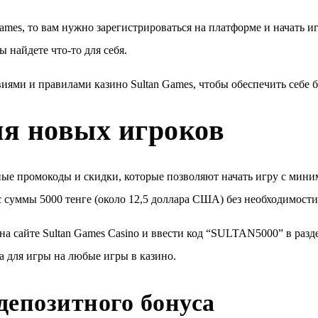
mes, то вам нужно зарегистрироваться на платформе и начать и
 найдете что-то для себя.
виями и правилами казино Sultan Games, чтобы обеспечить себе 
ля новых игроков
чные промокоды и скидки, которые позволяют начать игру с ми
 суммы 5000 тенге (около 12,5 доллара США) без необходимости 
на сайте Sultan Games Casino и ввести код “SULTAN5000” в раз
на для игры на любые игры в казино.
депозитного бонуса