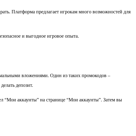
грать. Платформа предлагает игрокам много возможностей для
безопасное и выгодное игровое опыта.
нимальными вложениями. Один из таких промокодов –
делать депозит.
дел “Мои аккаунты” на странице “Мои аккаунты”. Затем вы