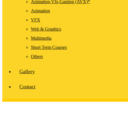
Animation,Vfx,Gaming (AVX)*
Animation
VFX
Web & Graphics
Multimedia
Short Term Courses
Others
Gallery
Contact