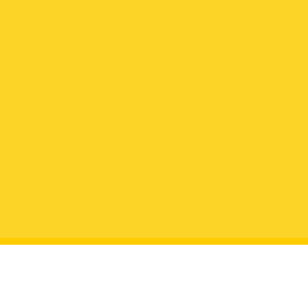
Sultan Games в