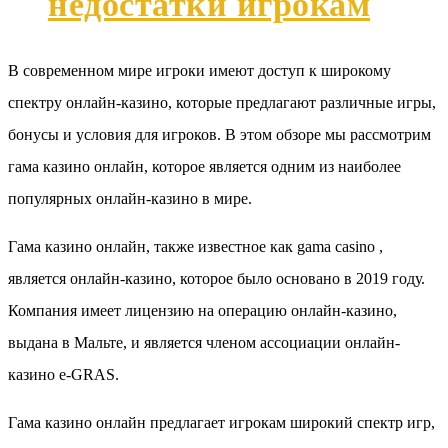
недостатки игрокам
В современном мире игроки имеют доступ к широкому
спектру онлайн-казино, которые предлагают различные игры,
бонусы и условия для игроков. В этом обзоре мы рассмотрим
гама казино онлайн, которое является одним из наиболее
популярных онлайн-казино в мире.
Гама казино онлайн, также известное как gama casino ,
является онлайн-казино, которое было основано в 2019 году.
Компания имеет лицензию на операцию онлайн-казино,
выдана в Мальте, и является членом ассоциации онлайн-
казино e-GRAS.
Гама казино онлайн предлагает игрокам широкий спектр игр,