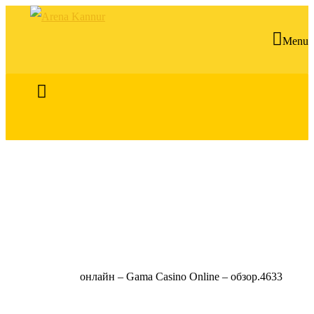
Menu
онлайн – Gama Casino
Online – обзор.4633
Home
blog
онлайн – Gama Casino Online – обзор.4633