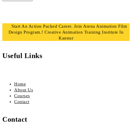
Start An Action Packed Career. Join Arena Animation Film
Design Program.! Creative Animation Training Institute In
Kannur
Useful Links
Home
About Us
Courses
Contact
Contact