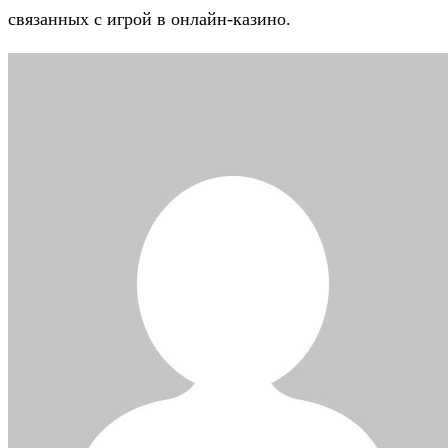
связанных с игрой в онлайн-казино.