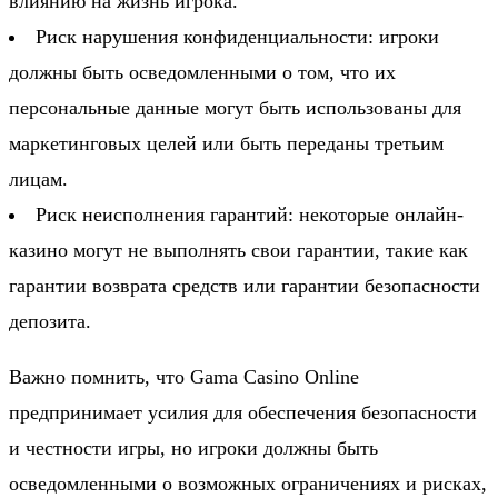
влиянию на жизнь игрока.
Риск нарушения конфиденциальности: игроки
должны быть осведомленными о том, что их
персональные данные могут быть использованы для
маркетинговых целей или быть переданы третьим
лицам.
Риск неисполнения гарантий: некоторые онлайн-
казино могут не выполнять свои гарантии, такие как
гарантии возврата средств или гарантии безопасности
депозита.
Важно помнить, что Gama Casino Online
предпринимает усилия для обеспечения безопасности
и честности игры, но игроки должны быть
осведомленными о возможных ограничениях и рисках,