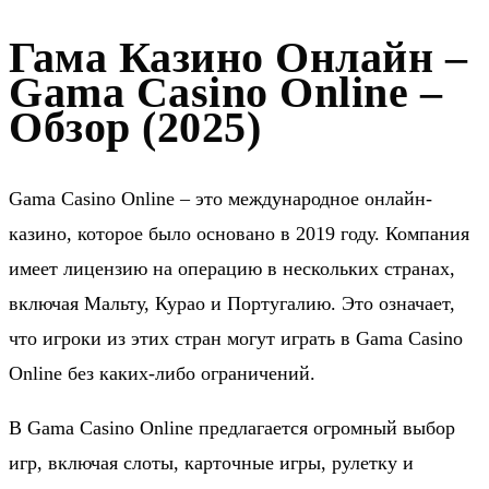
Гама Казино Онлайн –
Gama Casino Online –
Обзор (2025)
Gama Casino Online – это международное онлайн-
казино, которое было основано в 2019 году. Компания
имеет лицензию на операцию в нескольких странах,
включая Мальту, Курао и Португалию. Это означает,
что игроки из этих стран могут играть в Gama Casino
Online без каких-либо ограничений.
В Gama Casino Online предлагается огромный выбор
игр, включая слоты, карточные игры, рулетку и