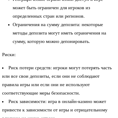
может быть ограничен для игроков из
определенных стран или регионов.
Ограничения на сумму депозита: некоторые
методы депозита могут иметь ограничения на
сумму, которую можно депонировать.
Риски:
Риск потери средств: игроки могут потерять часть
или все свои депозиты, если они не соблюдают
правила игры или если они не используют
соответствующие меры безопасности.
Риск зависимости: игра в онлайн-казино может
привести к зависимости от игры и отрицательному