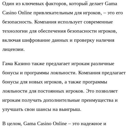
Один из ключевых факторов, который делает Gama
Casino Online привлекательным для игроков, – это его
безопасность. Компания использует современные
технологии для обеспечения безопасности игроков,
включая шифрование данных и проверку наличия
лицензии.
Гама Казино также предлагает игрокам различные
бонусы и программы лояльности. Компания предлагает
бонусы для новых игроков, а также программы
лояльности для постоянных игроков. Это позволяет
игрокам получать дополнительные преимущества и
улучшать свои шансы на выигрыш.
В целом, Gama Casino Online – это надежное и