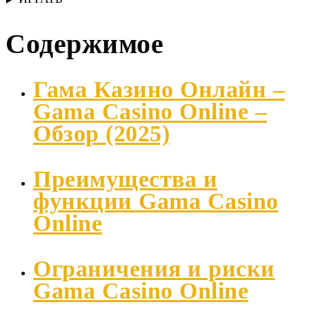
Содержимое
Гама Казино Онлайн –
Gama Casino Online –
Обзор (2025)
Преимущества и
функции Gama Casino
Online
Ограничения и риски
Gama Casino Online