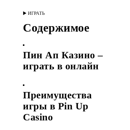
▶️ ИГРАТЬ
Содержимое
Пин Ап Казино –
играть в онлайн
Преимущества
игры в Pin Up
Casino