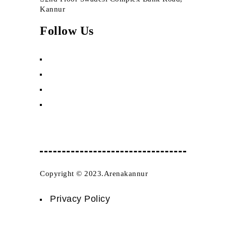
Kannur
Follow Us
Copyright © 2023.
Arenakannur
Privacy Policy