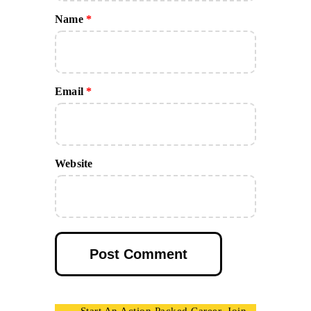
Name
*
Email
*
Website