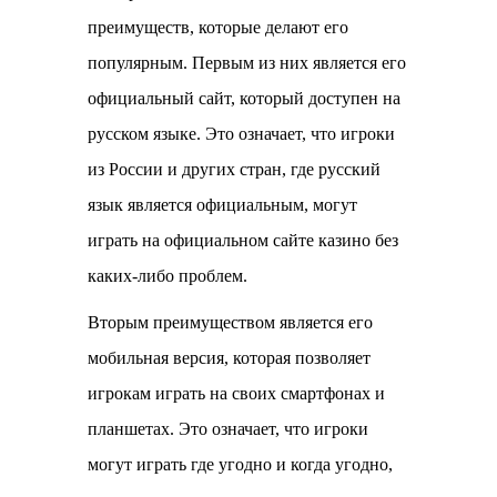
преимуществ, которые делают его
популярным. Первым из них является его
официальный сайт, который доступен на
русском языке. Это означает, что игроки
из России и других стран, где русский
язык является официальным, могут
играть на официальном сайте казино без
каких-либо проблем.
Вторым преимуществом является его
мобильная версия, которая позволяет
игрокам играть на своих смартфонах и
планшетах. Это означает, что игроки
могут играть где угодно и когда угодно,