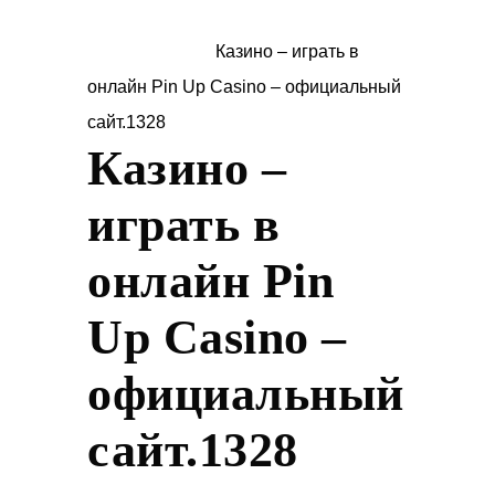
Home
News
Казино – играть в
онлайн Pin Up Casino – официальный
сайт.1328
Казино –
играть в
онлайн Pin
Up Casino –
официальный
сайт.1328