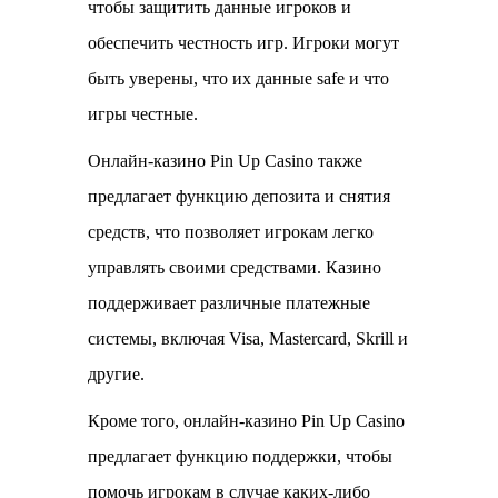
чтобы защитить данные игроков и
обеспечить честность игр. Игроки могут
быть уверены, что их данные safe и что
игры честные.
Онлайн-казино Pin Up Casino также
предлагает функцию депозита и снятия
средств, что позволяет игрокам легко
управлять своими средствами. Казино
поддерживает различные платежные
системы, включая Visa, Mastercard, Skrill и
другие.
Кроме того, онлайн-казино Pin Up Casino
предлагает функцию поддержки, чтобы
помочь игрокам в случае каких-либо