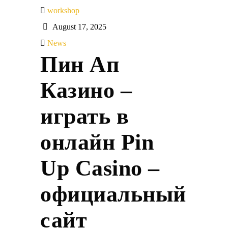
workshop
August 17, 2025
News
Пин Ап
Казино –
играть в
онлайн Pin
Up Casino –
официальный
сайт