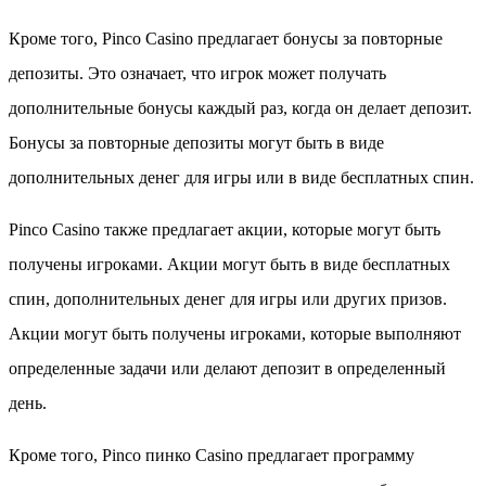
Кроме того, Pinco Casino предлагает бонусы за повторные
депозиты. Это означает, что игрок может получать
дополнительные бонусы каждый раз, когда он делает депозит.
Бонусы за повторные депозиты могут быть в виде
дополнительных денег для игры или в виде бесплатных спин.
Pinco Casino также предлагает акции, которые могут быть
получены игроками. Акции могут быть в виде бесплатных
спин, дополнительных денег для игры или других призов.
Акции могут быть получены игроками, которые выполняют
определенные задачи или делают депозит в определенный
день.
Кроме того, Pinco пинко Casino предлагает программу