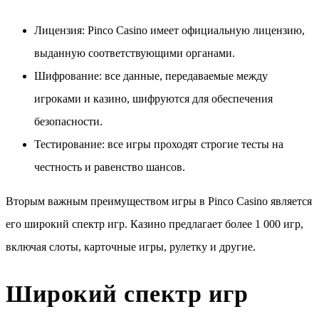
Лицензия: Pinco Casino имеет официальную лицензию,
выданную соответствующими органами.
Шифрование: все данные, передаваемые между
игроками и казино, шифруются для обеспечения
безопасности.
Тестирование: все игры проходят строгие тесты на
честность и равенство шансов.
Вторым важным преимуществом игры в Pinco Casino является
его широкий спектр игр. Казино предлагает более 1 000 игр,
включая слоты, карточные игры, рулетку и другие.
Широкий спектр игр