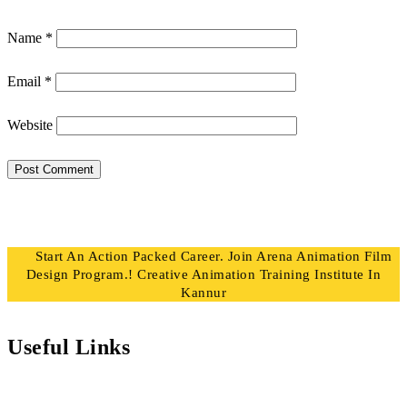
Name
*
Email
*
Website
Start An Action Packed Career. Join Arena Animation Film
Design Program.! Creative Animation Training Institute In
Kannur
Useful Links