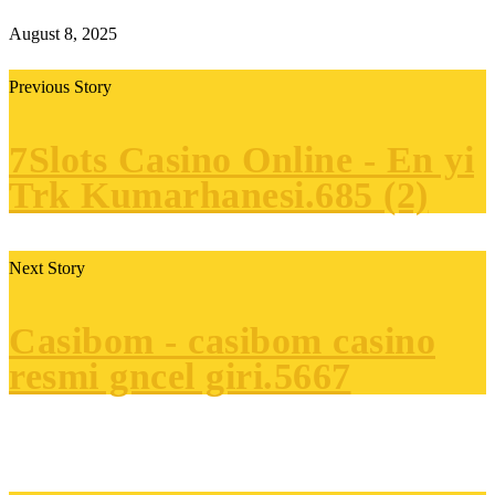
August 8, 2025
Previous Story
7Slots Casino Online - En yi
Trk Kumarhanesi.685 (2)
Next Story
Casibom - casibom casino
resmi gncel giri.5667