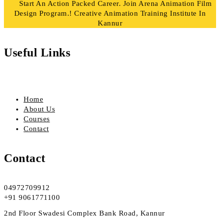
Start An Action Packed Career. Join Arena Animation Film
Design Program.! Creative Animation Training Institute In
Kannur
Useful Links
Home
About Us
Courses
Contact
Contact
04972709912
+91 9061771100
2nd Floor Swadesi Complex Bank Road, Kannur