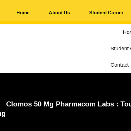
Home
About Us
Student Corner
Ho
Student
Contact
Clomos 50 Mg Pharmacom Labs : Tou
ng