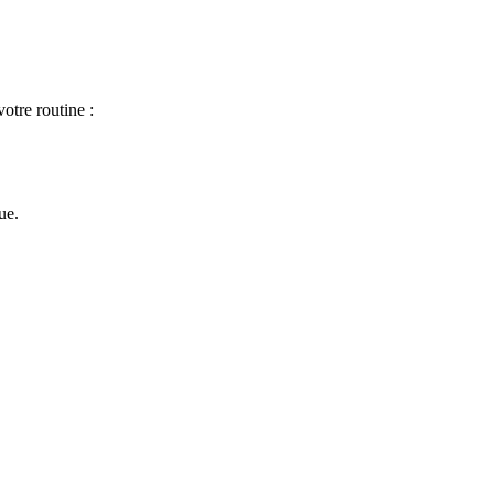
otre routine :
ue.