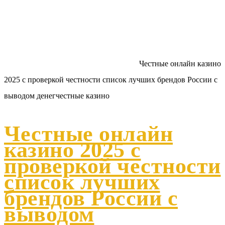
денегчестные казино
Home
camp-hockey.ru 500
Честные онлайн казино
2025 с проверкой честности список лучших брендов России с
выводом денегчестные казино
Честные онлайн
казино 2025 с
проверкой честности
список лучших
брендов России с
выводом