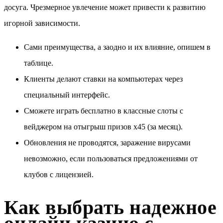
досуга. Чрезмерное увлечение может привести к развитию
игорной зависимости.
Сами преимущества, а заодно и их влияние, опишем в
таблице.
Клиенты делают ставки на компьютерах через
специальный интерфейс.
Сможете играть бесплатно в классные слоты с
вейджером на отыгрыш призов х45 (за месяц).
Обновления не проводятся, заражение вирусами
невозможно, если пользоваться предложениями от
клубов с лицензией.
Как выбрать надежное