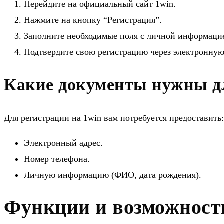
Перейдите на официальный сайт 1win.
Нажмите на кнопку “Регистрация”.
Заполните необходимые поля с личной информаци
Подтвердите свою регистрацию через электронну
Какие документы нужны д
Для регистрации на 1win вам потребуется предоставить:
Электронный адрес.
Номер телефона.
Личную информацию (ФИО, дата рождения).
Функции и возможност