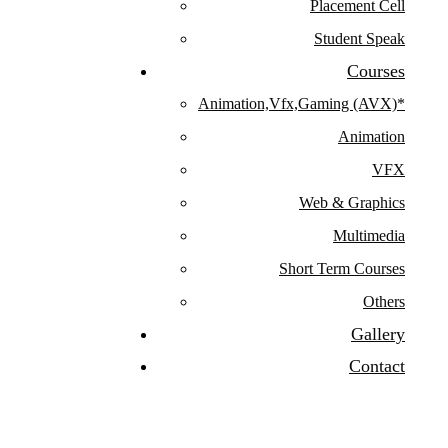
Placement Cell
Student Speak
Courses
Animation,Vfx,Gaming (AVX)*
Animation
VFX
Web & Graphics
Multimedia
Short Term Courses
Others
Gallery
Contact