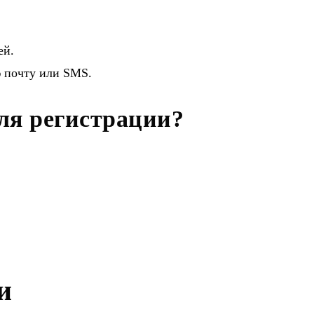
ей.
ю почту или SMS.
ля регистрации?
и