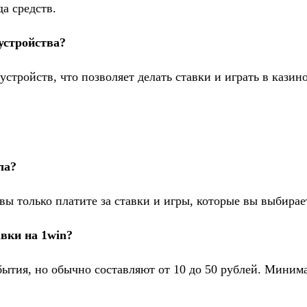
а средств.
устройства?
стройств, что позволяет делать ставки и играть в казин
ла?
вы только платите за ставки и игры, которые вы выбирае
вки на 1win?
ытия, но обычно составляют от 10 до 50 рублей. Минима