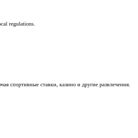
al regulations.
чая спортивные ставки, казино и другие развлечения.