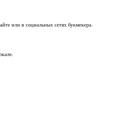
айте или в социальных сетях букмекера.
ркале.