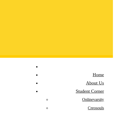
Home
About Us
Student Corner
Onlinevarsity
Creosouls