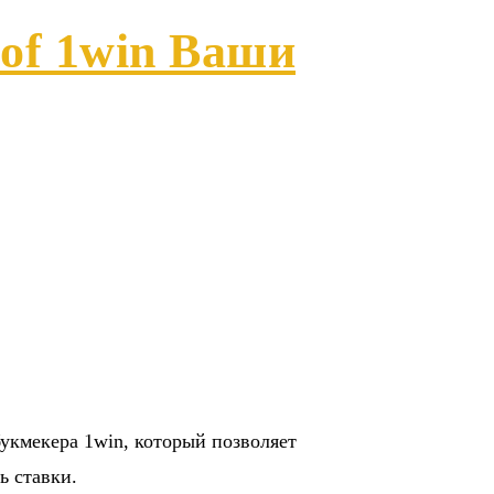
 of 1win Ваши
букмекера 1win, который позволяет
ь ставки.