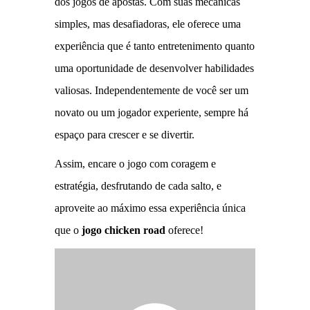
dos jogos de apostas. Com suas mecânicas
simples, mas desafiadoras, ele oferece uma
experiência que é tanto entretenimento quanto
uma oportunidade de desenvolver habilidades
valiosas. Independentemente de você ser um
novato ou um jogador experiente, sempre há
espaço para crescer e se divertir.
Assim, encare o jogo com coragem e
estratégia, desfrutando de cada salto, e
aproveite ao máximo essa experiência única
que o
jogo chicken road
oferece!