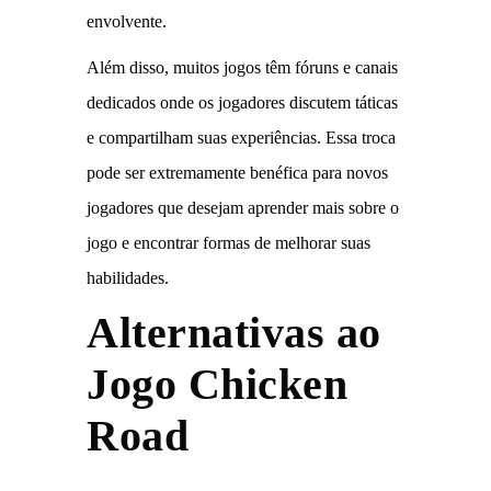
envolvente.
Além disso, muitos jogos têm fóruns e canais
dedicados onde os jogadores discutem táticas
e compartilham suas experiências. Essa troca
pode ser extremamente benéfica para novos
jogadores que desejam aprender mais sobre o
jogo e encontrar formas de melhorar suas
habilidades.
Alternativas ao
Jogo Chicken
Road