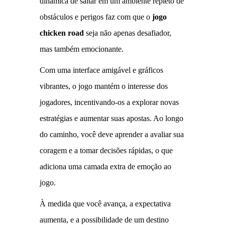
dinâmica de saltar em um ambiente repleto de
obstáculos e perigos faz com que o
jogo
chicken road
seja não apenas desafiador,
mas também emocionante.
Com uma interface amigável e gráficos
vibrantes, o jogo mantém o interesse dos
jogadores, incentivando-os a explorar novas
estratégias e aumentar suas apostas. Ao longo
do caminho, você deve aprender a avaliar sua
coragem e a tomar decisões rápidas, o que
adiciona uma camada extra de emoção ao
jogo.
À medida que você avança, a expectativa
aumenta, e a possibilidade de um destino