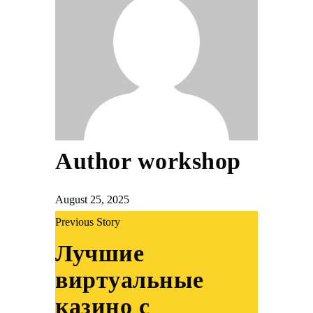
Author
workshop
August 25, 2025
Previous Story
Лучшие
виртуальные
казино с