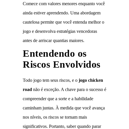
Comece com valores menores enquanto você
ainda estiver aprendendo. Uma abordagem
cautelosa permite que você entenda melhor o
jogo e desenvolva estratégias vencedoras
antes de arriscar quantias maiores.
Entendendo os
Riscos Envolvidos
Todo jogo tem seus riscos, e o
jogo chicken
road
não é exceção. A chave para o sucesso é
compreender que a sorte e a habilidade
caminham juntas. À medida que você avança
nos níveis, os riscos se tornam mais
significativos. Portanto, saber quando parar