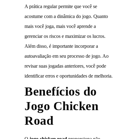
A prática regular permite que você se
acostume com a dinâmica do jogo. Quanto
mais você joga, mais você aprende a
gerenciar os riscos e maximizar os lucros.
Além disso, é importante incorporar a
autoavaliação em seu processo de jogo. Ao
revisar suas jogadas anteriores, você pode
identificar erros e oportunidades de melhoria.
Benefícios do
Jogo Chicken
Road
O
jogo chicken road
proporciona não