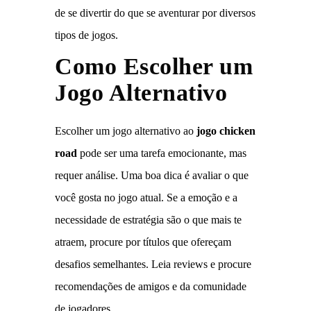
de se divertir do que se aventurar por diversos
tipos de jogos.
Como Escolher um
Jogo Alternativo
Escolher um jogo alternativo ao
jogo chicken
road
pode ser uma tarefa emocionante, mas
requer análise. Uma boa dica é avaliar o que
você gosta no jogo atual. Se a emoção e a
necessidade de estratégia são o que mais te
atraem, procure por títulos que ofereçam
desafios semelhantes. Leia reviews e procure
recomendações de amigos e da comunidade
de jogadores.