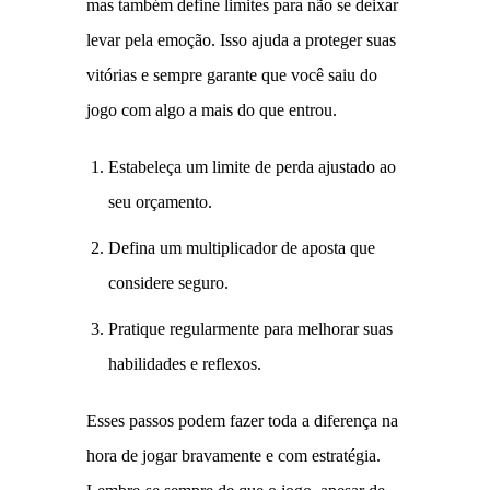
mas também define limites para não se deixar
levar pela emoção. Isso ajuda a proteger suas
vitórias e sempre garante que você saiu do
jogo com algo a mais do que entrou.
Estabeleça um limite de perda ajustado ao
seu orçamento.
Defina um multiplicador de aposta que
considere seguro.
Pratique regularmente para melhorar suas
habilidades e reflexos.
Esses passos podem fazer toda a diferença na
hora de jogar bravamente e com estratégia.