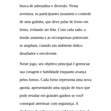
busca de adrenalina e diversão. Nesta
aventura, os participantes assumem o controle
de uma galinha, que deve pular de forno em
forno, evitando ser frita. Com cada salto, a
tensão aumenta e as recompensas potenciais
se ampliam, criando um ambiente lúdico
desafiador e envolvente.
Neste jogo, seu objetivo principal é gerenciar
sua coragem e habilidade enquanto avança
pelos fornos. Cada forno representa uma nova
aposta, apresentando uma opção de risco que
pode resultar em grandes ganhos se você
conseguir aterrissar com segurança. A