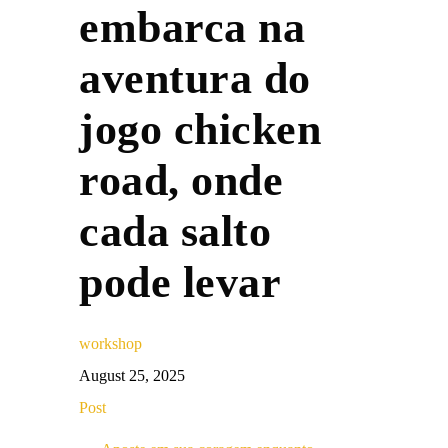
embarca na
aventura do
jogo chicken
road, onde
cada salto
pode levar
workshop
August 25, 2025
Post